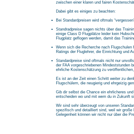
zwischen einer klaren und fairen Kostensc
Dabei gibt es einiges zu beachten:
Bei Standardpreisen wird oftmals “vergesse
Standradpreise sagen nichts über das Train
einige Class D Flugplätze leider kein Hubsc
Flugplatz geflogen werden, damit das Traini
Wenn sich die Recherche nach Flugschulen ha
Ratings der Fluglehrer, die Einrichtung und A
Standardpreise sind oftmals nicht nur unvoll
der FAA vorgeschriebenen Mindeststunden brau
ehrliche Kostenschätzung zu veröffentlichen
Es ist an der Zeit einen Schritt weiter zu d
Flugschülern, die neugierig und ehrgeizig gen
Gib dir selbst die Chance ein ehrlicheres u
entscheiden wo und mit wem du in Zukunft si
Wir sind sehr überzeugt von unseren Standar
spezifisch und detailliert sind, weil wir gro
Gelegenheit können wir nicht nur über die Pr