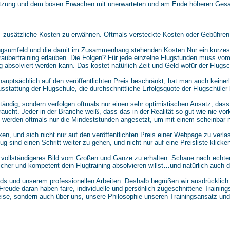
hätzung und dem bösen Erwachen mit unerwarteten und am Ende höheren Ge
n” zusätzliche Kosten zu erwähnen. Oftmals versteckte Kosten oder Gebühren
ingsumfeld und die damit im Zusammenhang stehenden Kosten.Nur ein kurzes B
hraubertraining erlauben. Die Folgen? Für jede einzelne Flugstunden muss vo
ng absolviert werden kann. Das kostet natürlich Zeit und Geld wofür der Flug
uptsächlich auf den veröffentlichten Preis beschränkt, hat man auch keinerl
usstattung der Flugschule, die durchschnittliche Erfolgsquote der Flugschüler
ständig, sondern verfolgen oftmals nur einen sehr optimistischen Ansatz, dass
cht. Jeder in der Branche weiß, dass das in der Realität so gut wie nie vork
, werden oftmals nur die Mindeststunden angesetzt, um mit einem scheinbar 
enken, und sich nicht nur auf den veröffentlichten Preis einer Webpage zu verl
ug sind einen Schritt weiter zu gehen, und nicht nur auf eine Preisliste klicke
nd vollständigeres Bild vom Großen und Ganze zu erhalten. Schaue nach echten
cher und kompetent dein Flugtraining absolvieren willst…und natürlich auch 
ds und unserem professionellen Arbeiten. Deshalb begrüßen wir ausdrücklich 
ße Freude daran haben faire, individuelle und persönlich zugeschnittene Trainin
eise, sondern auch über uns, unsere Philosophie unseren Trainingsansatz und